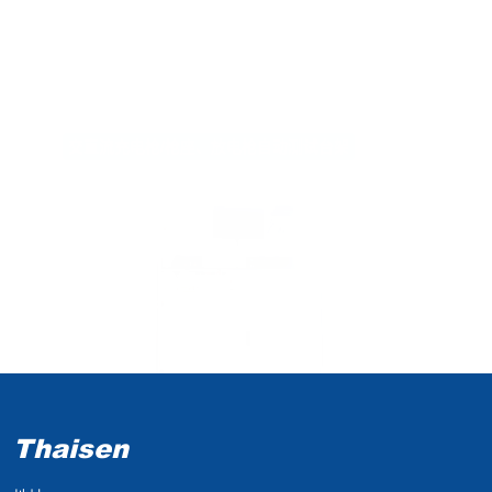
交直流充电枪/枪座、放电枪自动测试台架
Thaisen